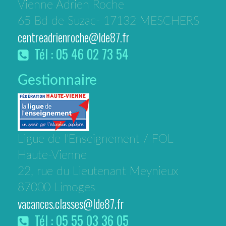
Vienne Adrien Roche
65 Bd de Suzac- 17132 MESCHERS
centreadrienroche@lde87.fr
Tél : 05 46 02 73 54
Gestionnaire
Ligue de l'Enseignement / FOL
Haute-Vienne
22, rue du Lieutenant Meynieux
87000 Limoges
vacances.classes@lde87.fr
Tél : 05 55 03 36 05