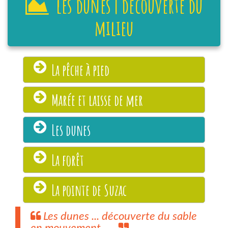
les dunes | découverte du
milieu
La pêche à pied
Marée et laisse de mer
Les dunes
La forêt
La pointe de Suzac
Les dunes ... découverte du sable
en mouvement ...